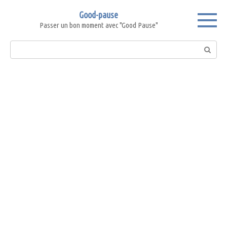
Skip
Good-pause
to
Passer un bon moment avec "Good Pause"
content
Search: