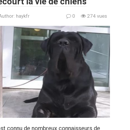
court la vie de chiens
Author:
haykfr
0
274 vues
est connu de nombreux connaisseurs de