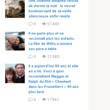
Une chienne adoptée refuse
de dormir la nuit : le secret
bouleversant de sa veille
silencieuse enfin révélé
0
51445
Il ne parle plus et ne
reconnaît plus les enfants.
La fille de Willis a montré
son père à table.
0
21383
ll a aujourd’hui 89 ans et elle
en a 66. Voici à quoi
ressemblent Maggie et
Ralph du film « Chantant
dans les Prunelliers » 40 ans
plus tard.
0
17961