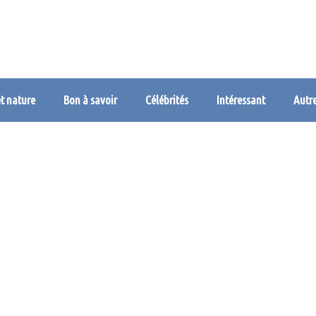
et nature
Bon à savoir
Célébrités
Intéressant
Autr