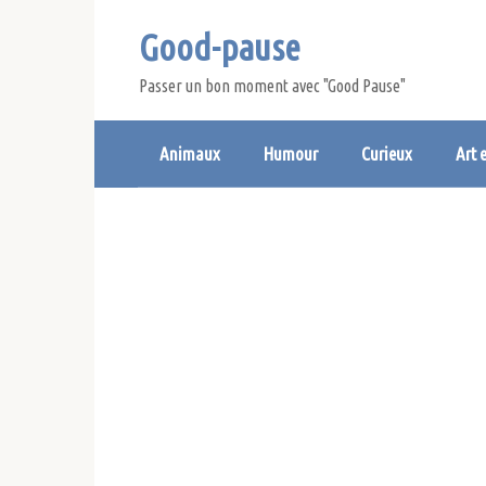
Skip
Good-pause
to
content
Passer un bon moment avec "Good Pause"
Animaux
Humour
Curieux
Art 