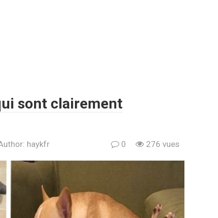
ui sont clairement
Author:
haykfr
0
276 vues