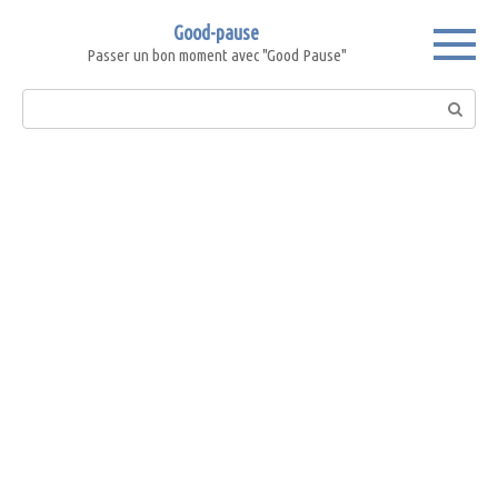
Skip
Good-pause
to
Passer un bon moment avec "Good Pause"
content
Search: