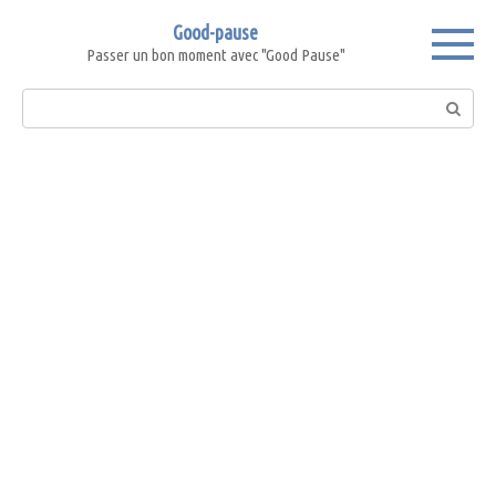
Skip
Good-pause
to
Passer un bon moment avec "Good Pause"
content
Search: