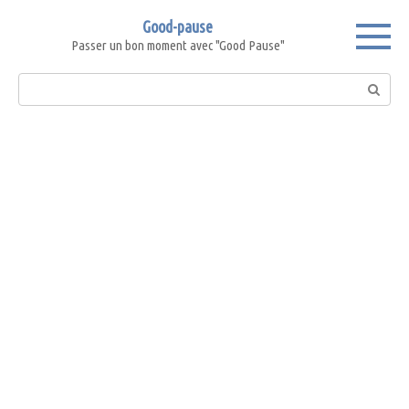
Skip
Good-pause
to
Passer un bon moment avec "Good Pause"
content
Search: