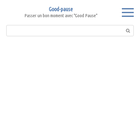
Skip
Good-pause
to
Passer un bon moment avec "Good Pause"
content
Search: