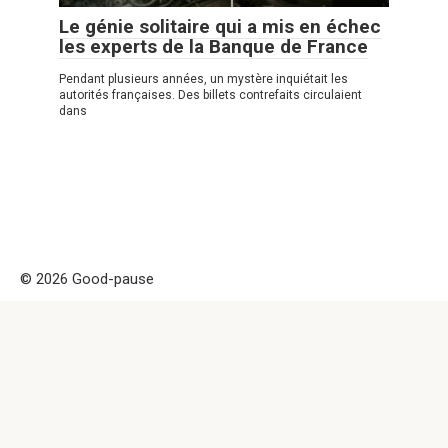
Le génie solitaire qui a mis en échec
les experts de la Banque de France
Pendant plusieurs années, un mystère inquiétait les
autorités françaises. Des billets contrefaits circulaient
dans
© 2026 Good-pause
Politique de confidentialité
|
|
Politique de Cookies
|
Formulaire
de contact
Good-pause Remarque! Ce site est uniquement à des fins
d'information et de divertissement. Attention ! la copie de ce
site est interdite car elle est considérée comme propriété
intellectuelle et a été indexée, il est permis de partager
uniquement par un lien actif