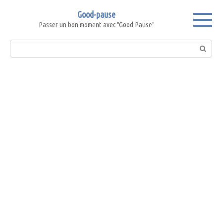
Skip
Good-pause
to
Passer un bon moment avec "Good Pause"
content
Search: