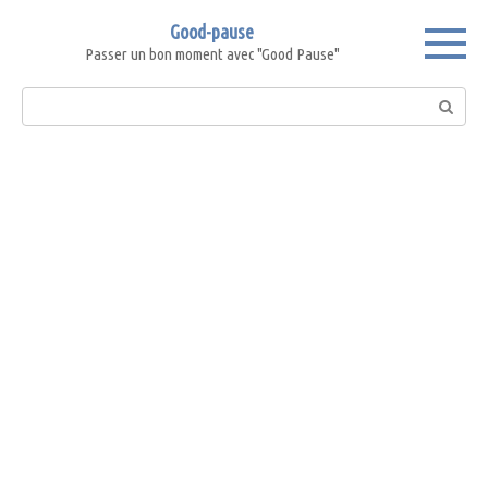
Skip
Good-pause
to
Passer un bon moment avec "Good Pause"
content
Search: