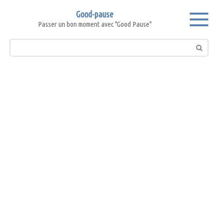
Skip
Good-pause
to
Passer un bon moment avec "Good Pause"
content
Search: