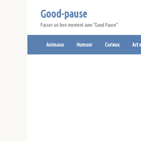
Skip
Good-pause
to
content
Passer un bon moment avec "Good Pause"
Animaux
Humour
Curieux
Art 