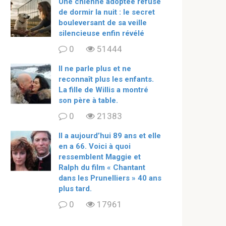
Une chienne adoptée refuse
de dormir la nuit : le secret
bouleversant de sa veille
silencieuse enfin révélé
0
51444
Il ne parle plus et ne
reconnaît plus les enfants.
La fille de Willis a montré
son père à table.
0
21383
ll a aujourd’hui 89 ans et elle
en a 66. Voici à quoi
ressemblent Maggie et
Ralph du film « Chantant
dans les Prunelliers » 40 ans
plus tard.
0
17961