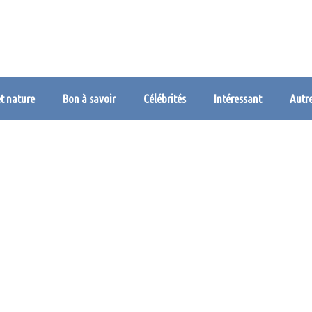
et nature
Bon à savoir
Célébrités
Intéressant
Autr