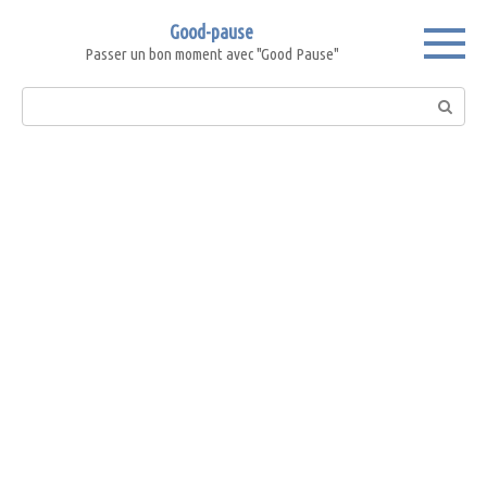
Skip
Good-pause
to
Passer un bon moment avec "Good Pause"
content
Search: