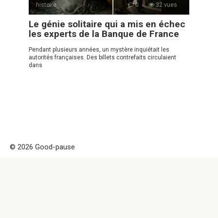
histoire
0
32 vues
Le génie solitaire qui a mis en échec
les experts de la Banque de France
Pendant plusieurs années, un mystère inquiétait les
autorités françaises. Des billets contrefaits circulaient
dans
© 2026 Good-pause
Politique de confidentialité
|
|
Politique de Cookies
|
Formulaire
de contact
Good-pause Remarque! Ce site est uniquement à des fins
d'information et de divertissement. Attention ! la copie de ce
site est interdite car elle est considérée comme propriété
intellectuelle et a été indexée, il est permis de partager
uniquement par un lien actif