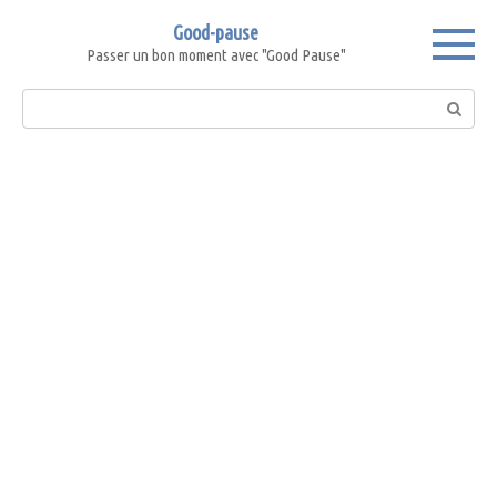
Skip
Good-pause
to
Passer un bon moment avec "Good Pause"
content
Search: