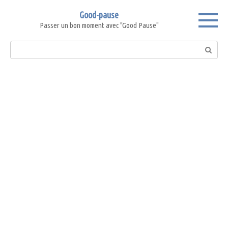
Skip
Good-pause
to
Passer un bon moment avec "Good Pause"
content
Search: