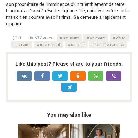
son propriétaire de l’imminence d’un tr emblement de terre.
L’animal a réussi à réveiller la jeune fille, qui s’est enfuie de la
maison en courant avec l’animal. Sa demeure a rapidement
disparu.
0
537 vues
amusant
Animaux
chien
chiens
intéressant
un câlin
Un chien coincé
Like this post? Please share to your friends:
You may also like