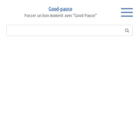
Skip
Good-pause
to
Passer un bon moment avec "Good Pause"
content
Search: