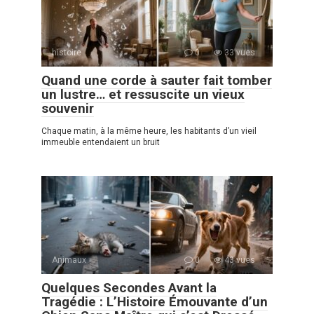
histoire
0
33 vues
Quand une corde à sauter fait tomber
un lustre… et ressuscite un vieux
souvenir
Chaque matin, à la même heure, les habitants d’un vieil
immeuble entendaient un bruit
Animaux
0
43 vues
Quelques Secondes Avant la
Tragédie : L’Histoire Émouvante d’un