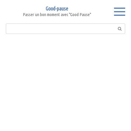
Skip
Good-pause
to
Passer un bon moment avec "Good Pause"
content
Search: