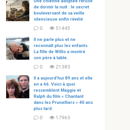
Une chienne adoptée refuse
de dormir la nuit : le secret
bouleversant de sa veille
silencieuse enfin révélé
0
51445
Il ne parle plus et ne
reconnaît plus les enfants.
La fille de Willis a montré
son père à table.
0
21383
ll a aujourd’hui 89 ans et elle
en a 66. Voici à quoi
ressemblent Maggie et
Ralph du film « Chantant
dans les Prunelliers » 40 ans
plus tard.
0
17963