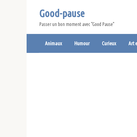
Skip
Good-pause
to
content
Passer un bon moment avec "Good Pause"
Animaux
Humour
Curieux
Art 