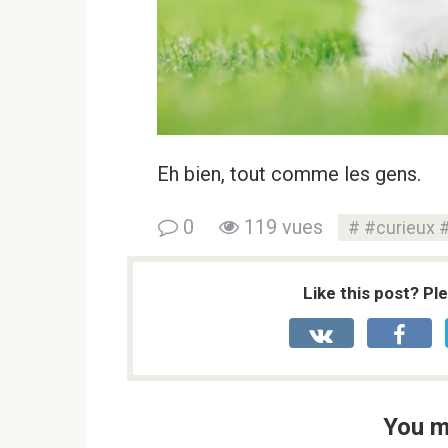
Eh bien, tout comme les gens.
0
119 vues
#curieux 
Like this post? Pl
You m