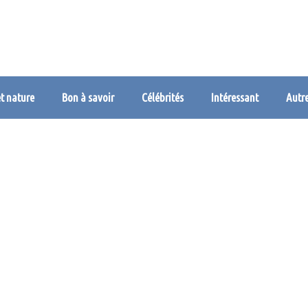
et nature
Bon à savoir
Célébrités
Intéressant
Autr