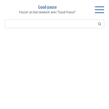
Skip
Good-pause
to
Passer un bon moment avec "Good Pause"
content
Search: