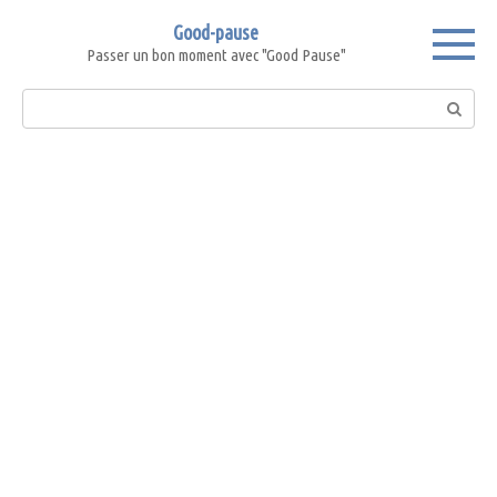
Skip
Good-pause
to
Passer un bon moment avec "Good Pause"
content
Search: