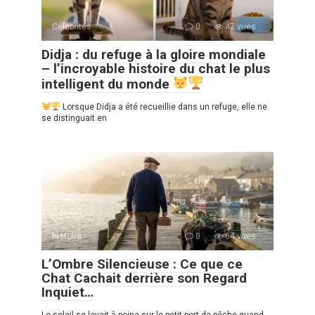
Célébrités
0
47 vues
Didja : du refuge à la gloire mondiale
– l’incroyable histoire du chat le plus
intelligent du monde
Lorsque Didja a été recueillie dans un refuge, elle ne
se distinguait en
histoire
0
64 vues
L’Ombre Silencieuse : Ce que ce
Chat Cachait derrière son Regard
Inquiet…
Le soleil se levait à peine sur le petit port de pêche quand