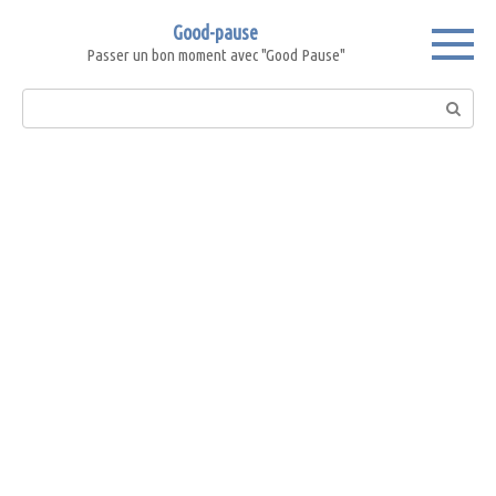
Skip
Good-pause
to
Passer un bon moment avec "Good Pause"
content
Search: