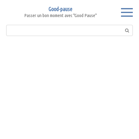
Skip
Good-pause
to
Passer un bon moment avec "Good Pause"
content
Search: