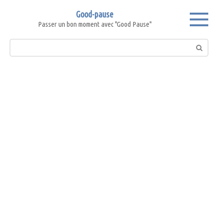
Skip
Good-pause
to
Passer un bon moment avec "Good Pause"
content
Search: