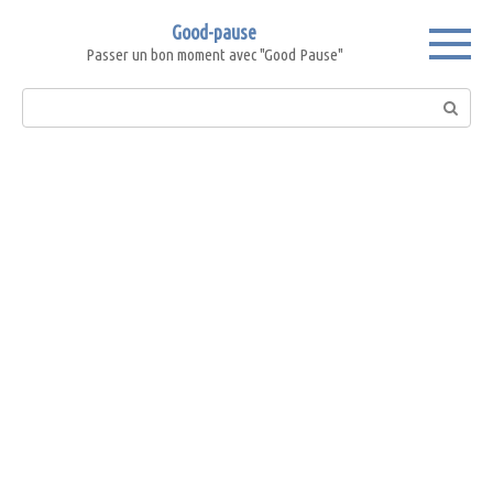
Skip
Good-pause
to
Passer un bon moment avec "Good Pause"
content
Search: