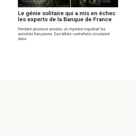
histoire
0
32 vues
Le génie solitaire qui a mis en échec
les experts de la Banque de France
Pendant plusieurs années, un mystère inquiétait les
autorités françaises. Des billets contrefaits circulaient
dans
© 2026 Good-pause
Politique de confidentialité
|
|
Politique de Cookies
|
Formulaire
de contact
Good-pause Remarque! Ce site est uniquement à des fins
d'information et de divertissement. Attention ! la copie de ce
site est interdite car elle est considérée comme propriété
intellectuelle et a été indexée, il est permis de partager
uniquement par un lien actif