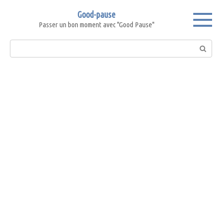
Skip
Good-pause
to
Passer un bon moment avec "Good Pause"
content
Search: