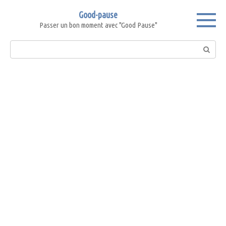
Skip
Good-pause
to
Passer un bon moment avec "Good Pause"
content
Search: