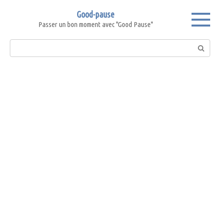
Skip
Good-pause
to
Passer un bon moment avec "Good Pause"
content
Search: