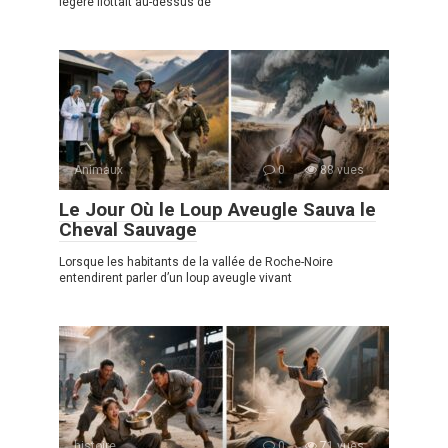
légère flottait au-dessus de
Animaux
0
88 vues
Le Jour Où le Loup Aveugle Sauva le
Cheval Sauvage
Lorsque les habitants de la vallée de Roche-Noire
entendirent parler d’un loup aveugle vivant
histoire
0
71 vues