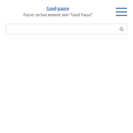
Skip
Good-pause
to
Passer un bon moment avec "Good Pause"
content
Search: