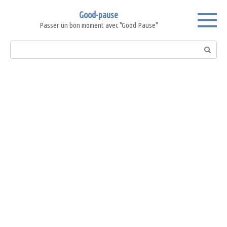
Skip
Good-pause
to
Passer un bon moment avec "Good Pause"
content
Search: