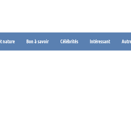
et nature
Bon à savoir
Célébrités
Intéressant
Autr