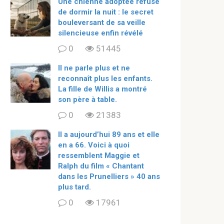
Une chienne adoptée refuse
de dormir la nuit : le secret
bouleversant de sa veille
silencieuse enfin révélé
0
51445
Il ne parle plus et ne
reconnaît plus les enfants.
La fille de Willis a montré
son père à table.
0
21383
ll a aujourd’hui 89 ans et elle
en a 66. Voici à quoi
ressemblent Maggie et
Ralph du film « Chantant
dans les Prunelliers » 40 ans
plus tard.
0
17961