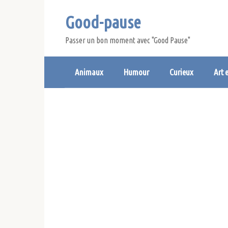
Skip
Good-pause
to
content
Passer un bon moment avec "Good Pause"
Animaux
Humour
Curieux
Art 