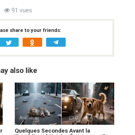
91 vues
ease share to your friends:
ay also like
Animaux
0
41 vues
r
Quelques Secondes Avant la