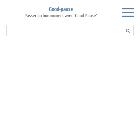
Skip
Good-pause
to
Passer un bon moment avec "Good Pause"
content
Search: