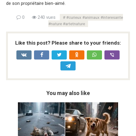
de son propriétaire bien-aimé.
0
240 vues
#curieux #animaux #interesante
#nature #artetnature
Like this post? Please share to your friends:
You may also like