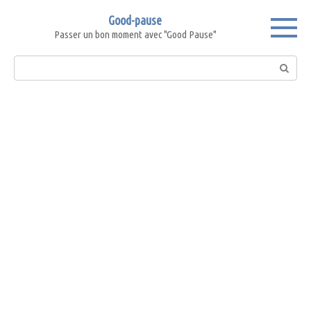
Skip
Good-pause
to
Passer un bon moment avec "Good Pause"
content
Search: