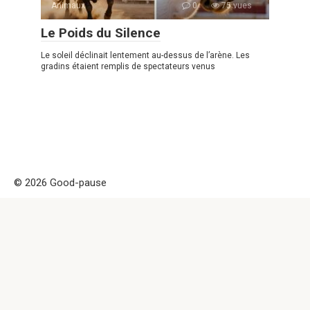
Animaux
0
75 vues
Le Poids du Silence
Le soleil déclinait lentement au-dessus de l’arène. Les
gradins étaient remplis de spectateurs venus
© 2026 Good-pause
Politique de confidentialité
|
|
Politique de Cookies
|
Formulaire
de contact
Good-pause Remarque! Ce site est uniquement à des fins
d'information et de divertissement. Attention ! la copie de ce
site est interdite car elle est considérée comme propriété
intellectuelle et a été indexée, il est permis de partager
uniquement par un lien actif