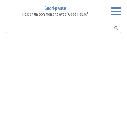
Skip
Good-pause
to
Passer un bon moment avec "Good Pause"
content
Search: