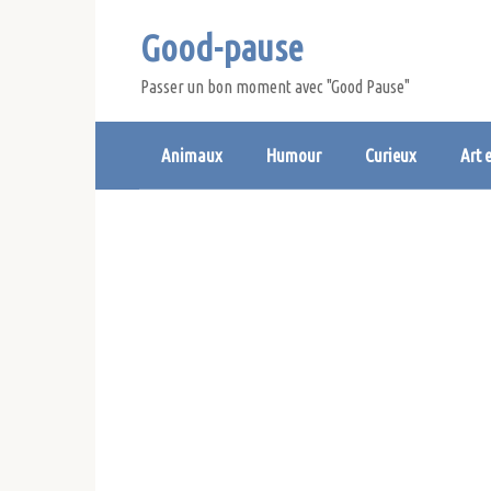
Skip
Good-pause
to
content
Passer un bon moment avec "Good Pause"
Animaux
Humour
Curieux
Art 