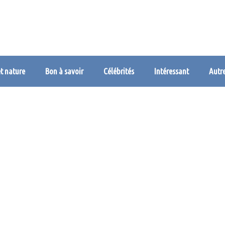
et nature
Bon à savoir
Célébrités
Intéressant
Autr