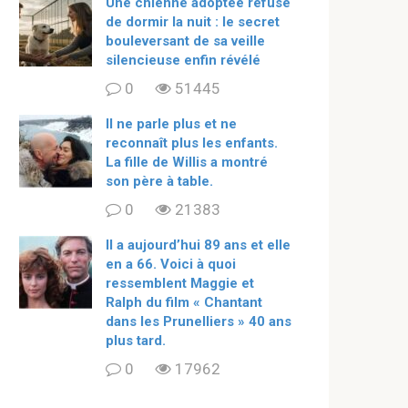
Une chienne adoptée refuse
de dormir la nuit : le secret
bouleversant de sa veille
silencieuse enfin révélé
0
51445
Il ne parle plus et ne
reconnaît plus les enfants.
La fille de Willis a montré
son père à table.
0
21383
ll a aujourd’hui 89 ans et elle
en a 66. Voici à quoi
ressemblent Maggie et
Ralph du film « Chantant
dans les Prunelliers » 40 ans
plus tard.
0
17962