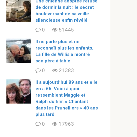
Une chienne adoptée refuse
de dormir la nuit : le secret
bouleversant de sa veille
silencieuse enfin révélé
0
51445
Il ne parle plus et ne
reconnaît plus les enfants.
La fille de Willis a montré
son père à table.
0
21383
ll a aujourd’hui 89 ans et elle
en a 66. Voici à quoi
ressemblent Maggie et
Ralph du film « Chantant
dans les Prunelliers » 40 ans
plus tard.
0
17963