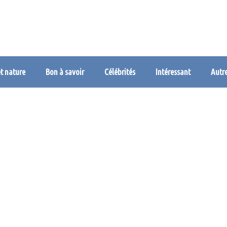
et nature
Bon à savoir
Célébrités
Intéressant
Autr