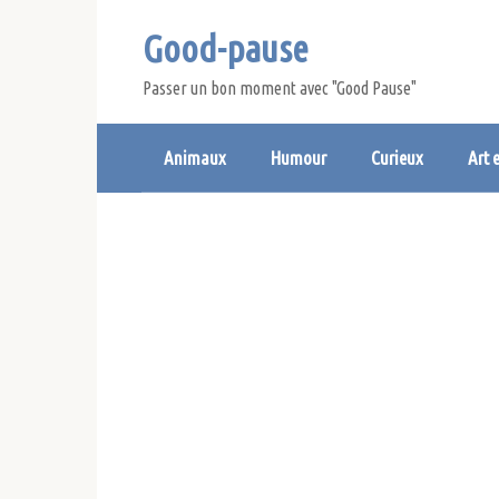
Skip
Good-pause
to
content
Passer un bon moment avec "Good Pause"
Animaux
Humour
Curieux
Art 