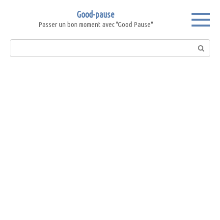
Skip
Good-pause
to
Passer un bon moment avec "Good Pause"
content
Search: