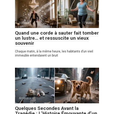
histoire
0
33 vues
Quand une corde à sauter fait tomber
un lustre… et ressuscite un vieux
souvenir
Chaque matin, à la même heure, les habitants d’un vieil
immeuble entendaient un bruit
Animaux
0
41 vues
Quelques Secondes Avant la
Tragédie : L’Histoire Émouvante d’un