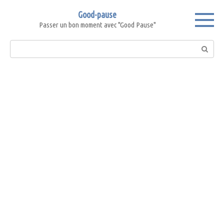
Skip
Good-pause
to
Passer un bon moment avec "Good Pause"
content
Search: