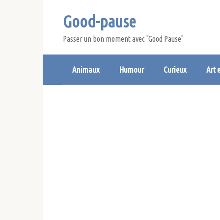
Skip
Good-pause
to
content
Passer un bon moment avec "Good Pause"
Animaux
Humour
Curieux
Art 