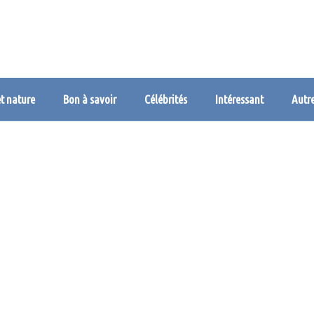
et nature
Bon à savoir
Célébrités
Intéressant
Autr