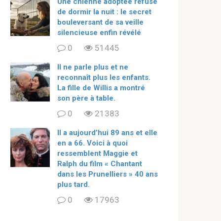
Une chienne adoptée refuse
de dormir la nuit : le secret
bouleversant de sa veille
silencieuse enfin révélé
0
51445
Il ne parle plus et ne
reconnaît plus les enfants.
La fille de Willis a montré
son père à table.
0
21383
ll a aujourd’hui 89 ans et elle
en a 66. Voici à quoi
ressemblent Maggie et
Ralph du film « Chantant
dans les Prunelliers » 40 ans
plus tard.
0
17963