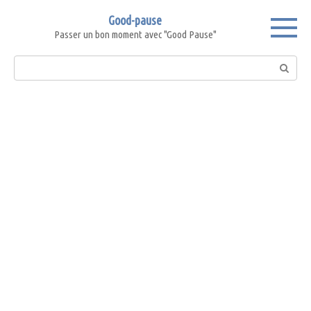
Skip
Good-pause
to
Passer un bon moment avec "Good Pause"
content
Search: