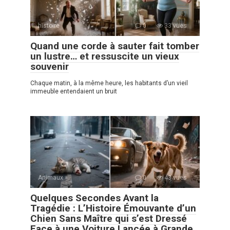
histoire
0
33 vues
Quand une corde à sauter fait tomber
un lustre… et ressuscite un vieux
souvenir
Chaque matin, à la même heure, les habitants d’un vieil
immeuble entendaient un bruit
Animaux
0
43 vues
Quelques Secondes Avant la
Tragédie : L’Histoire Émouvante d’un
Chien Sans Maître qui s’est Dressé
Face à une Voiture Lancée à Grande