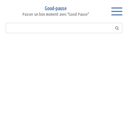
Skip
Good-pause
to
Passer un bon moment avec "Good Pause"
content
Search: