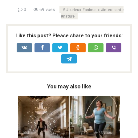
0
69 vues
#curieux #animaux #interesante
#nature
Like this post? Please share to your friends:
You may also like
histoire
0
33 vues