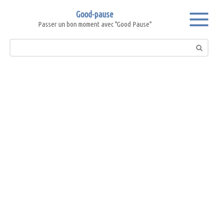
Skip
Good-pause
to
Passer un bon moment avec "Good Pause"
content
Search: