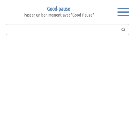
Skip
Good-pause
to
Passer un bon moment avec "Good Pause"
content
Search: