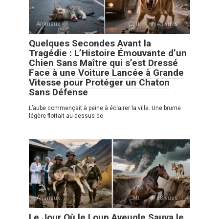
Animaux
0
43 vues
Quelques Secondes Avant la
Tragédie : L’Histoire Émouvante d’un
Chien Sans Maître qui s’est Dressé
Face à une Voiture Lancée à Grande
Vitesse pour Protéger un Chaton
Sans Défense
L’aube commençait à peine à éclairer la ville. Une brume
légère flottait au-dessus de
Animaux
0
88 vues
Le Jour Où le Loup Aveugle Sauva le