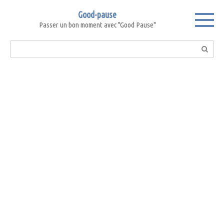
Skip
Good-pause
to
Passer un bon moment avec "Good Pause"
content
Search: