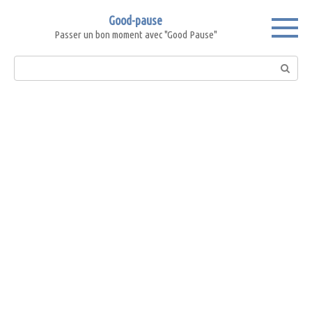
Skip
Good-pause
to
Passer un bon moment avec "Good Pause"
content
Search: