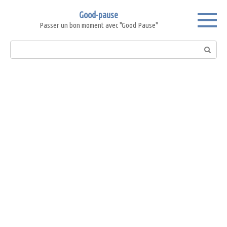
Skip
Good-pause
to
Passer un bon moment avec "Good Pause"
content
Search: