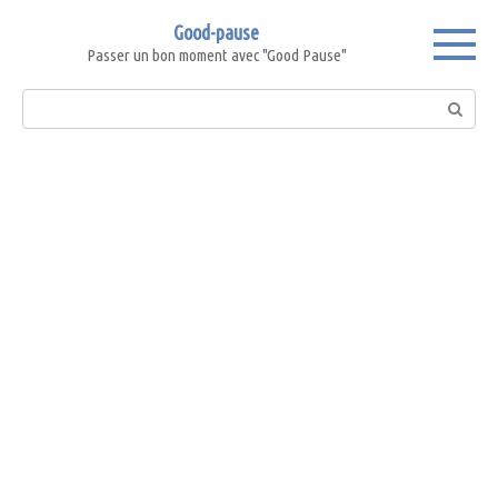
Skip
Good-pause
to
Passer un bon moment avec "Good Pause"
content
Search: