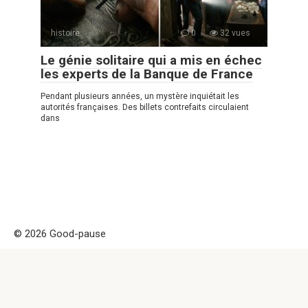
histoire
0
32 vues
Le génie solitaire qui a mis en échec
les experts de la Banque de France
Pendant plusieurs années, un mystère inquiétait les
autorités françaises. Des billets contrefaits circulaient
dans
© 2026 Good-pause
Politique de confidentialité
|
|
Politique de Cookies
|
Formulaire
de contact
Good-pause Remarque! Ce site est uniquement à des fins
d'information et de divertissement. Attention ! la copie de ce
site est interdite car elle est considérée comme propriété