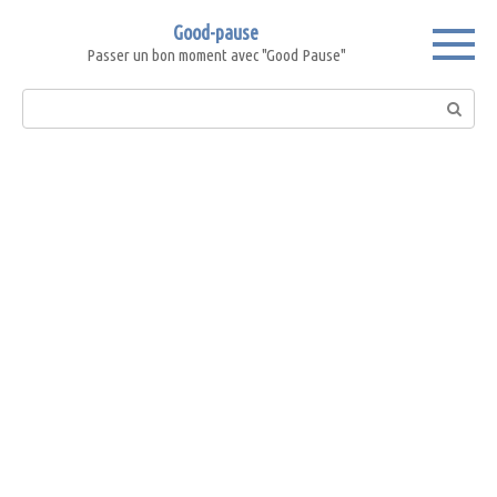
Skip
Good-pause
to
Passer un bon moment avec "Good Pause"
content
Search: