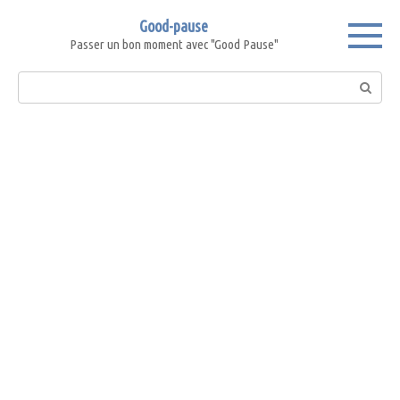
Skip
Good-pause
to
Passer un bon moment avec "Good Pause"
content
Search: