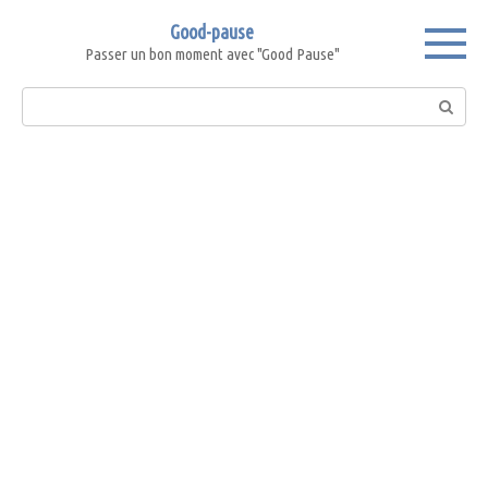
Skip
Good-pause
to
Passer un bon moment avec "Good Pause"
content
Search: