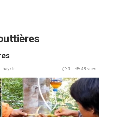
outtières
res
:
haykfr
0
48 vues