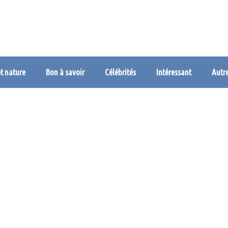
et nature
Bon à savoir
Célébrités
Intéressant
Autr