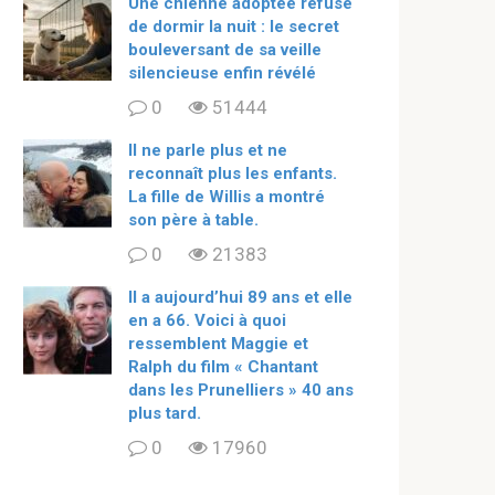
Une chienne adoptée refuse
de dormir la nuit : le secret
bouleversant de sa veille
silencieuse enfin révélé
0
51444
Il ne parle plus et ne
reconnaît plus les enfants.
La fille de Willis a montré
son père à table.
0
21383
ll a aujourd’hui 89 ans et elle
en a 66. Voici à quoi
ressemblent Maggie et
Ralph du film « Chantant
dans les Prunelliers » 40 ans
plus tard.
0
17960