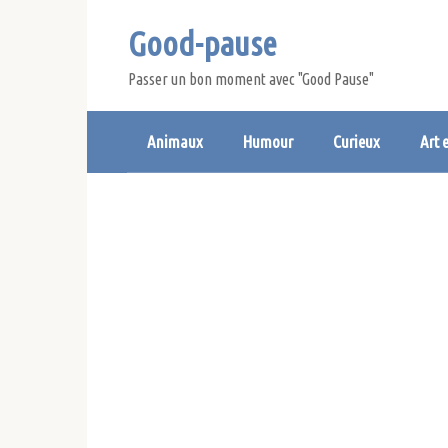
Skip
Good-pause
to
content
Passer un bon moment avec "Good Pause"
Animaux
Humour
Curieux
Art 