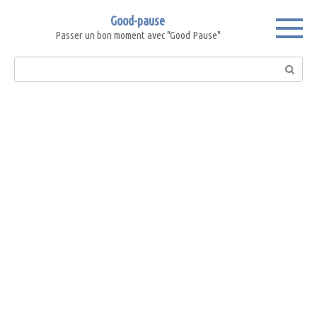
Skip
Good-pause
to
Passer un bon moment avec "Good Pause"
content
Search: