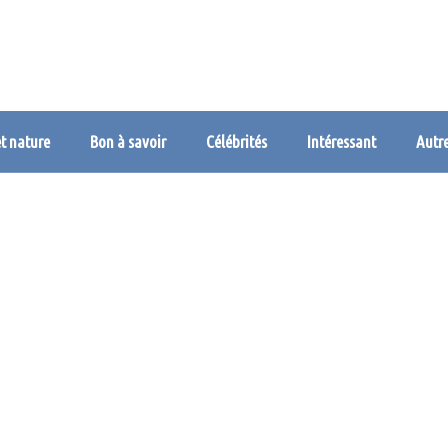
et nature
Bon à savoir
Célébrités
Intéressant
Autr